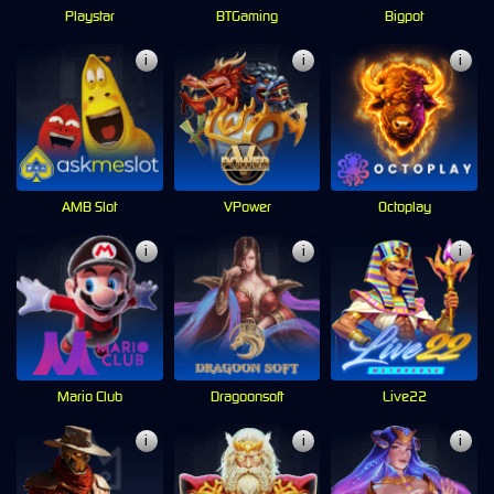
Playstar
BTGaming
Bigpot
i
i
i
AMB Slot
VPower
Octoplay
i
i
i
Mario Club
Dragoonsoft
Live22
i
i
i