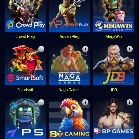
Crowd Play
AdvantPlay
MegaWin
i
i
i
Smartsoft
Naga Games
JDB
i
i
i