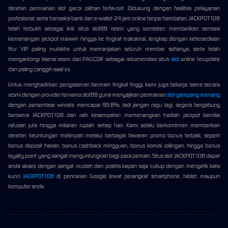
deretan permainan slot gacor pilihan terfavorit. Didukung dengan fasilitas pelayanan
profesional, serta transaksi bank dan e-wallet 24 jam online tanpa hambatan. JACKPOT108
telah terbukti sebagai link situs slot88 resmi yang konsisten memberikan sensasi
kemenangan jackpot maxwin hingga ke tingkat maksimal, lengkap dengan ketersediaan
fitur VIP paling mutakhir untuk memanjakan seluruh member setianya, serta telah
mengantongi lisensi resmi dari PAGCOR sebagai rekomendasi situs
slot
online terupdate
dan paling canggih saat ini.
Untuk menghadirkan pengalaman bermain tingkat tinggi, kami juga bekerja sama secara
resmi dengan provider ternama slot88 guna menyajikan permainan
slot gampang menang
dengan persentase winrate mencapai 99.8%. Jadi jangan ragu lagi, segera bergabung
bersama JACKPOT108 dan raih kesempatan memenangkan hadiah jackpot bernilai
ratusan juta hingga miliaran rupiah setiap hari. Kami selalu berkomitmen memberikan
deretan keuntungan melimpah melalui berbagai tawaran promo bonus terbaik, seperti
bonus deposit harian, bonus cashback mingguan, bonus komisi rollingan, hingga bonus
loyalty point yang sangat menguntungkan bagi para pemain. Situs slot JACKPOT108 dapat
anda akses dengan sangat mudah dan praktis kapan saja cukup dengan mengetik kata
kunci
JACKPOT108
di pencarian Google lewat perangkat smartphone, tablet, maupun
komputer anda.