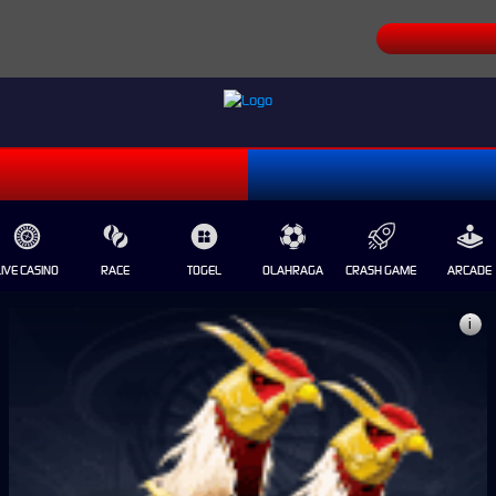
LIVE CASINO
RACE
TOGEL
OLAHRAGA
CRASH GAME
ARCADE
i