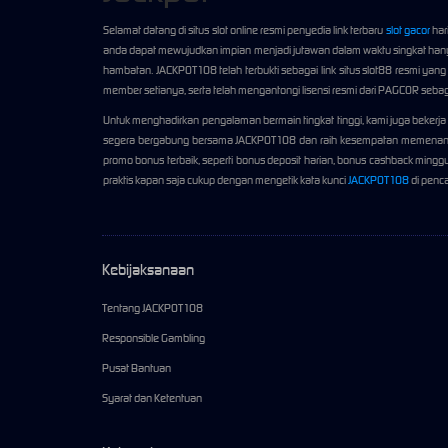
Selamat datang di situs slot online resmi penyedia link terbaru
slot gacor
har
anda dapat mewujudkan impian menjadi jutawan dalam waktu singkat hanya d
hambatan. JACKPOT108 telah terbukti sebagai link situs slot88 resmi ya
member setianya, serta telah mengantongi lisensi resmi dari PAGCOR seba
Untuk menghadirkan pengalaman bermain tingkat tinggi, kami juga beker
segera bergabung bersama JACKPOT108 dan raih kesempatan memenangkan h
promo bonus terbaik, seperti bonus deposit harian, bonus cashback ming
praktis kapan saja cukup dengan mengetik kata kunci
JACKPOT108
di penca
Kebijaksanaan
Tentang JACKPOT108
Responsible Gambling
Pusat Bantuan
Syarat dan Ketentuan