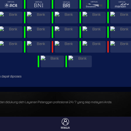
k dapat diproses
dan didukung oleh Layanan Pelanggan profesional 24/7 yang siap melayani Anda.
Masuk