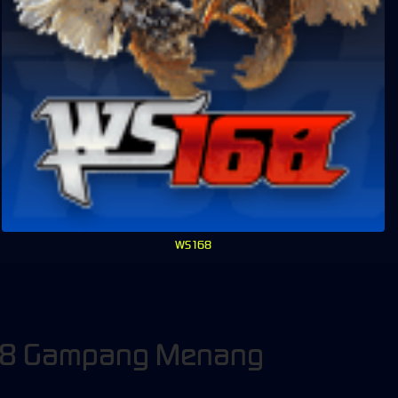
WS168
lot88 Gampang Menang