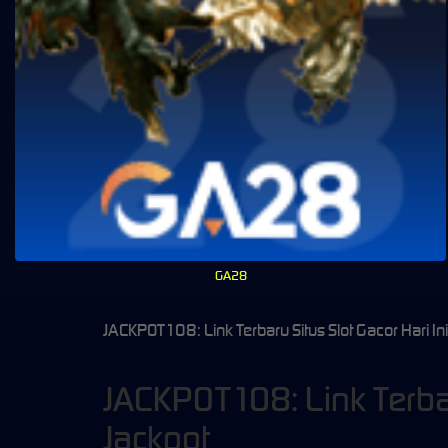
GA28
JACKPOT108: Link Terbaru Situs Slot Gacor Hari 
JACKPOT108: Link Terba
Jackpot