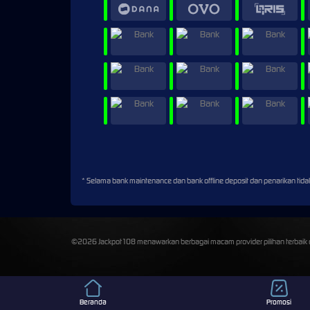
* Selama bank maintenance dan bank offline deposit dan penarikan tida
©2026 Jackpot108 menawarkan berbagai macam provider pilihan terbaik 
Beranda
Promosi