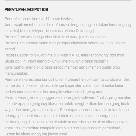
PERATURAN JACKPOT108
Pendaftar harus berusia 17 tahun keatas.
Anda wajib memberikan data informasi dengan lengkap dalam formulir yang
tersedia( Nomor telepon, Nomor dan Nama Rekening )
Proses Transaksi hanya bisa dilakukan pada jam bank online.
Proses Pemindahan saldo hanya dapat dilakukan sebanyak 2 kali dalam
sehari.
Proses Deposit dilakukan melalui Mesin ATM, Internet banking, dan sms (
Diluar dari ini, kami menolak untuk melakukan proses deposit ).
Kami berhak menolak proses setiap member yang memanipulasi atau
mencurigakan.
Peringatan keras bagi bonus hunter / player hantu / betting syndicate tidak
terima disini. Jika terindikasi adanya keganjilan dalam betlist maka kami
berhak menutup akun dan menyita seluruh kredit yang ada
Kami melarang keras penggunaan perangkat, software, "bots", program atau
metode apapun yang diaplikasikan untuk menghasilkan taruhan yang tidak
wajar dan merugikan pihak kami. Penutupan account akan dilakukan tanpa
adanya pemberitahuan terlebih dahulu dan semua kemenangan dari
taruhan yang dilakukan akan dibatalkan dan sisa saldo akan dihanguskan.
Kami tidak menerima komplain atas Void dan Reject dalam permainan,
Sebab itu diluar tanggung jawab kami.