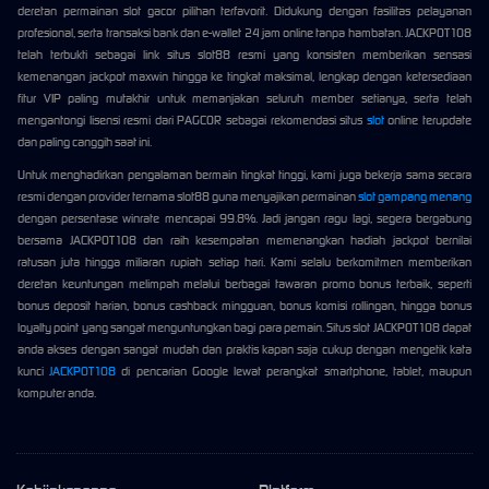
deretan permainan slot gacor pilihan terfavorit. Didukung dengan fasilitas pelayanan
profesional, serta transaksi bank dan e-wallet 24 jam online tanpa hambatan. JACKPOT108
telah terbukti sebagai link situs slot88 resmi yang konsisten memberikan sensasi
kemenangan jackpot maxwin hingga ke tingkat maksimal, lengkap dengan ketersediaan
fitur VIP paling mutakhir untuk memanjakan seluruh member setianya, serta telah
mengantongi lisensi resmi dari PAGCOR sebagai rekomendasi situs
slot
online terupdate
dan paling canggih saat ini.
Untuk menghadirkan pengalaman bermain tingkat tinggi, kami juga bekerja sama secara
resmi dengan provider ternama slot88 guna menyajikan permainan
slot gampang menang
dengan persentase winrate mencapai 99.8%. Jadi jangan ragu lagi, segera bergabung
bersama JACKPOT108 dan raih kesempatan memenangkan hadiah jackpot bernilai
ratusan juta hingga miliaran rupiah setiap hari. Kami selalu berkomitmen memberikan
deretan keuntungan melimpah melalui berbagai tawaran promo bonus terbaik, seperti
bonus deposit harian, bonus cashback mingguan, bonus komisi rollingan, hingga bonus
loyalty point yang sangat menguntungkan bagi para pemain. Situs slot JACKPOT108 dapat
anda akses dengan sangat mudah dan praktis kapan saja cukup dengan mengetik kata
kunci
JACKPOT108
di pencarian Google lewat perangkat smartphone, tablet, maupun
komputer anda.