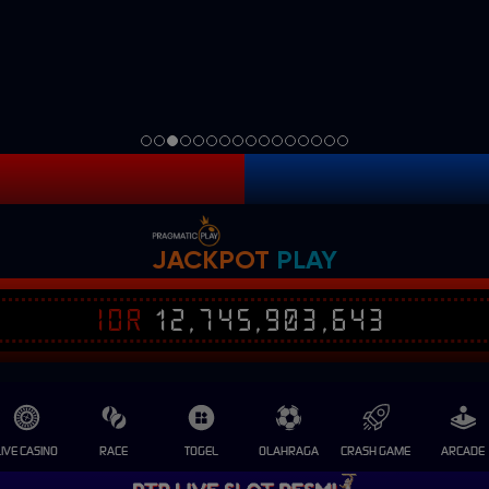
JACKPOT
PLAY
IDR
12,745,903,643
LIVE CASINO
RACE
TOGEL
OLAHRAGA
CRASH GAME
ARCADE