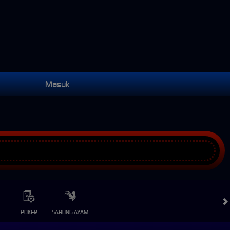
Masuk
POKER
SABUNG AYAM