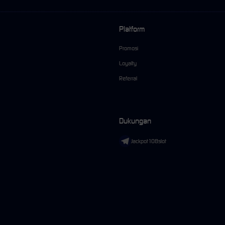
Platform
Promosi
Loyalty
Referral
Dukungan
Jackpot108slot