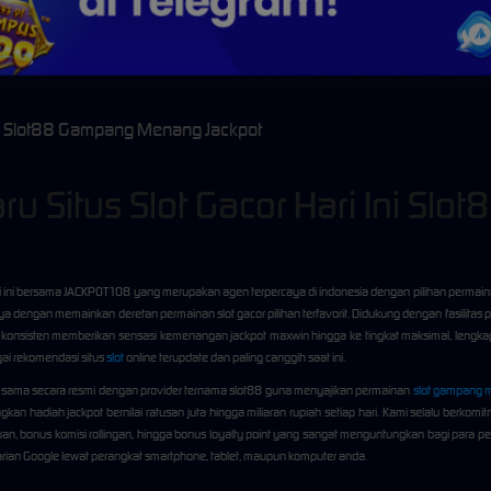
Ini Slot88 Gampang Menang Jackpot
ru Situs Slot Gacor Hari Ini S
i ini bersama JACKPOT108 yang merupakan agen terpercaya di indonesia dengan pilihan perma
engan memainkan deretan permainan slot gacor pilihan terfavorit. Didukung dengan fasilitas pel
ng konsisten memberikan sensasi kemenangan jackpot maxwin hingga ke tingkat maksimal, lengkap
gai rekomendasi situs
slot
online terupdate dan paling canggih saat ini.
ja sama secara resmi dengan provider ternama slot88 guna menyajikan permainan
slot gampang
adiah jackpot bernilai ratusan juta hingga miliaran rupiah setiap hari. Kami selalu berko
guan, bonus komisi rollingan, hingga bonus loyalty point yang sangat menguntungkan bagi para
rian Google lewat perangkat smartphone, tablet, maupun komputer anda.