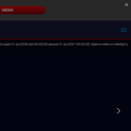
×
UNDUH
1-Jul-2026 dari 00.00.00 sampai 31-Jul-2027 00.00.00. Selama waktu ini, MarbleX permainan t