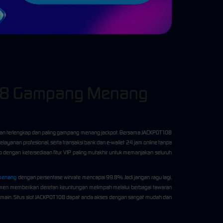
lot88 Gampang Menang
inan terlengkap dan paling gampang menang jackpot. Bersama JACKPOT108
ayanan profesional, serta transaksi bank dan e-wallet 24 jam online tanpa
 dengan ketersediaan fitur VIP paling mutakhir untuk memanjakan seluruh
 menang
dengan persentase winrate mencapai 99.8%. Jadi jangan ragu lagi,
mitmen memberikan deretan keuntungan melimpah melalui berbagai tawaran
 pemain. Situs slot JACKPOT108 dapat anda akses dengan sangat mudah dan