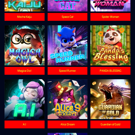
Mecha Kaiju
Space Cat
Spider Woman
Magica Owl
Speed Runner
PANDA BLESSING
A.I
Alice Dream
Guardian of Gold