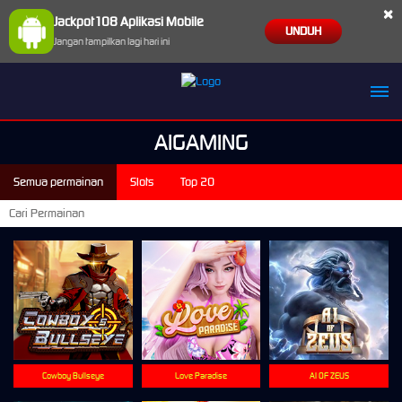
×
Jackpot108 Aplikasi Mobile
UNDUH
Jangan tampilkan lagi hari ini
AIGAMING
Semua permainan
Slots
Top 20
Cowboy Bullseye
Love Paradise
AI OF ZEUS