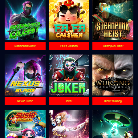
Robinhood Quest
Fa Fa Caishen
Steampunk Heist
Nexus Blade
Joker
Black WuKong