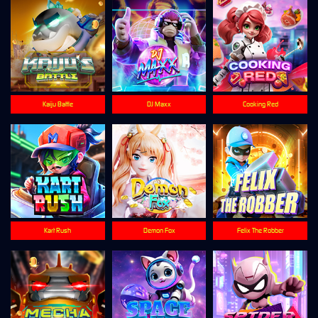
Kaiju Battle
DJ Maxx
Cooking Red
Kart Rush
Demon Fox
Felix The Robber