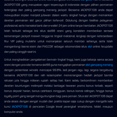
JACKPOT108 yang merupakan agen terpercaya di indonesia dengan pilihan permainan
terlengkap dan paling gampang menang jackpot. Bersama JACKPOT108 anda dapat
mewujudkan impian menjadi jutawan dalam waktu singkat hanya dengan memainkan
deretan permainan slot gacor pilihan terfavorit. Didukung dengan fasilitas pelayanan
profesional, serta transaksi bank dan e-wallet 24 jam online tanpa hambatan. JACKPOT108
telah terbukti sebagai link situs slot88 resmi yang konsisten memberikan sensasi
kemenangan jackpot maxwin hingga ke tingkat maksimal, lengkap dengan ketersediaan
fitur VIP paling mutakhir untuk memanjakan seluruh member setianya, serta telah
mengantongi lisensi resmi dari PAGCOR sebagai rekomendasi situs
slot
online terupdate
dan paling canggih saat ini.
Untuk menghadirkan pengalaman bermain tingkat tinggi, kami juga bekerja sama secara
resmi dengan provider ternama slot88 guna menyajikan permainan
slot gampang menang
dengan persentase winrate mencapai 99.8%. Jadi jangan ragu lagi, segera bergabung
bersama JACKPOT108 dan raih kesempatan memenangkan hadiah jackpot bernilai
ratusan juta hingga miliaran rupiah setiap hari. Kami selalu berkomitmen memberikan
deretan keuntungan melimpah melalui berbagai tawaran promo bonus terbaik, seperti
bonus deposit harian, bonus cashback mingguan, bonus komisi rollingan, hingga bonus
loyalty point yang sangat menguntungkan bagi para pemain. Situs slot JACKPOT108 dapat
anda akses dengan sangat mudah dan praktis kapan saja cukup dengan mengetik kata
kunci
JACKPOT108
di pencarian Google lewat perangkat smartphone, tablet, maupun
komputer anda.