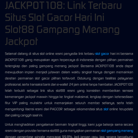
JACKPOT108: Link Terbaru
Situs Slot Gacor Hari Ini
Slot88 Gampang Menang
Jackpot
Selamat datang di situs slot online resmi penyedia link terbaru
slot gacor
hari ini bersama
JACKPOT108 yang merupakan agen terpercaya di indonesia dengan pilihan permainan
terlengkap dan paling gampang menang jackpot. Bersama JACKPOT108 anda dapat
mewujudkan impian menjadi jutawan dalam waktu singkat hanya dengan memainkan
deretan permainan slot gacor pilihan terfavorit. Didukung dengan fasilitas pelayanan
profesional, serta transaksi bank dan e-wallet 24 jam online tanpa hambatan. JACKPOT108
telah terbukti sebagai link situs slot88 resmi yang konsisten memberikan sensasi
kemenangan jackpot maxwin hingga ke tingkat maksimal, lengkap dengan ketersediaan
fitur VIP paling mutakhir untuk memanjakan seluruh member setianya, serta telah
mengantongi lisensi resmi dari PAGCOR sebagai rekomendasi situs
slot
online terupdate
dan paling canggih saat ini.
Untuk menghadirkan pengalaman bermain tingkat tinggi, kami juga bekerja sama secara
resmi dengan provider ternama slot88 guna menyajikan permainan
slot gampang menang
dengan persentase winrate mencapai 99.8%. Jadi jangan ragu lagi, segera bergabung