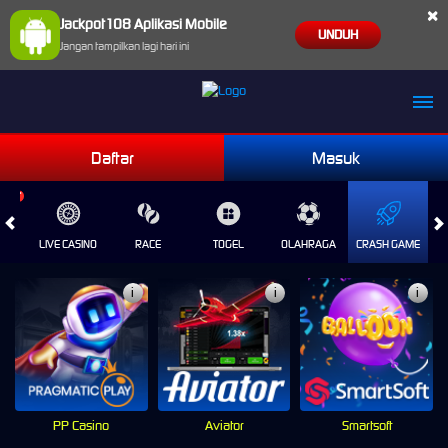
×
Jackpot108 Aplikasi Mobile
UNDUH
Jangan tampilkan lagi hari ini
Daftar
Masuk
S
LIVE CASINO
RACE
TOGEL
OLAHRAGA
CRASH GAME
i
i
i
PP Casino
Aviator
Smartsoft