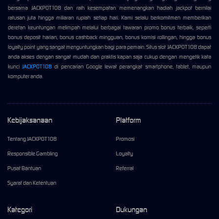
bersama JACKPOT108 dan raih kesempatan memenangkan hadiah jackpot bernilai
ratusan juta hingga miliaran rupiah setiap hari. Kami selalu berkomitmen memberikan
deretan keuntungan melimpah melalui berbagai tawaran promo bonus terbaik, seperti
bonus deposit harian, bonus cashback mingguan, bonus komisi rollingan, hingga bonus
loyalty point yang sangat menguntungkan bagi para pemain. Situs slot JACKPOT108 dapat
anda akses dengan sangat mudah dan praktis kapan saja cukup dengan mengetik kata
kunci
JACKPOT108
di pencarian Google lewat perangkat smartphone, tablet, maupun
komputer anda.
Kebijaksanaan
Platform
Tentang JACKPOT108
Promosi
Responsible Gambling
Loyalty
Pusat Bantuan
Referral
Syarat dan Ketentuan
Kategori
Dukungan