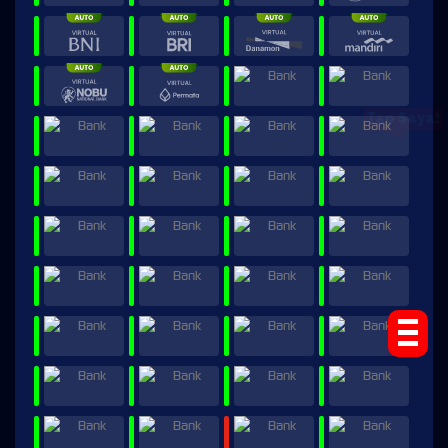
Tap Saya!