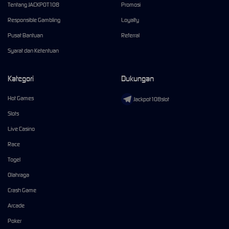
Tentang JACKPOT108
Promosi
Responsible Gambling
Loyalty
Pusat Bantuan
Referral
Syarat dan Ketentuan
Kategori
Dukungan
Hot Games
Jackpot108slot
Slots
Live Casino
Race
Togel
Olahraga
Crash Game
Arcade
Poker