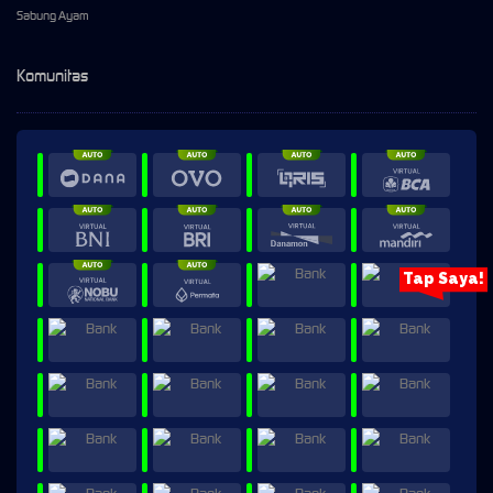
Sabung Ayam
Komunitas
Tap Saya!