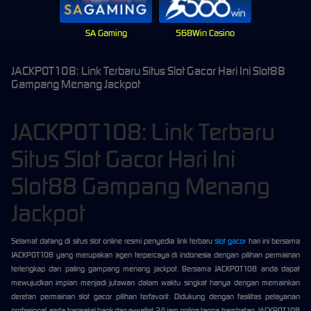
SA Gaming
568Win Casino
JACKPOT108: Link Terbaru Situs Slot Gacor Hari Ini Slot88
Gampang Menang Jackpot
JACKPOT108: Link Terbaru
Situs Slot Gacor Hari Ini
Slot88 Gampang Menang
Jackpot
Selamat datang di situs slot online resmi penyedia link terbaru
slot gacor
hari ini bersama
JACKPOT108 yang merupakan agen terpercaya di indonesia dengan pilihan permainan
terlengkap dan paling gampang menang jackpot. Bersama JACKPOT108 anda dapat
mewujudkan impian menjadi jutawan dalam waktu singkat hanya dengan memainkan
deretan permainan slot gacor pilihan terfavorit. Didukung dengan fasilitas pelayanan
profesional, serta transaksi bank dan e-wallet 24 jam online tanpa hambatan. JACKPOT108