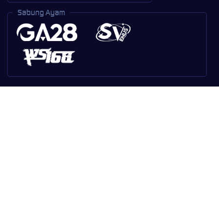
Sabung Ayam