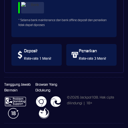
* Selama bank maintenance dan bank offline deposit dan penarikan
tidak dapat diproses
Deposit
Penarikan
Rata-rata 1 Menit
Rata-rata 3 Menit
Tanggung Jawab
Browser Yang
Bermain
Didukung
©2026 Jackpot108. Hak cipta
dilindungi | 18+