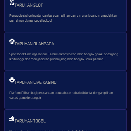
TARUHAN SLOT
Penyedia slot online dengan beragam pilihan game menarik yang memudahkan
pemain untuk mencapai jackpot
TARUHAN OLAHRAGA
Sportsbook Gaming Platform Terbaik menawarkan lebih banyak game, odds yang
lebih tinggi, dan menyediakan pilihan yang lebih banyak untuk pemain.
TARUHAN LIVE KASINO
Platform Pilihan bagi perusahaan-perusahaan terbaik di dunia, dengan pilihan
variasi game terbanyak
TARUHAN TOGEL