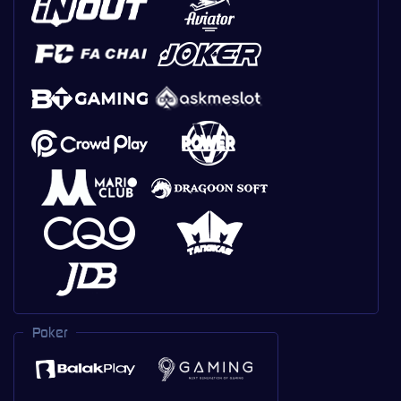
Poker