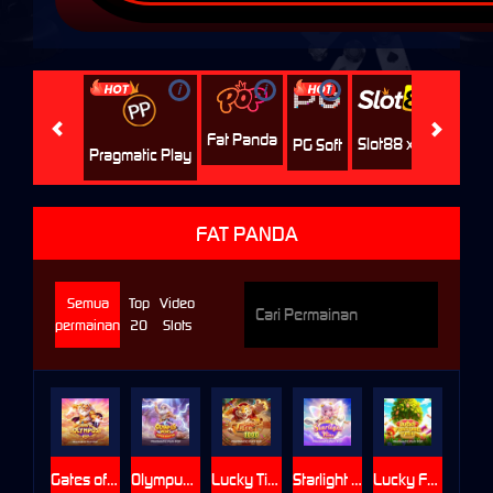
i
i
i
i
i
Facha
Fat Panda
Slot88 x PP
PG Soft
Pragmatic Play
FAT PANDA
Semua
Top
Video
permainan
20
Slots
Gates of Olympus POP
Olympus Wins
Lucky Tiger 1000
Starlight Wins
Lucky Fortune Tree