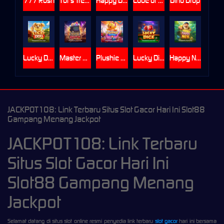
777 Rush
Tut's Treasure Tower
Happy Dragon
Code of Cairo
Dino Drop
Lucky Dog
Master Gems
Plushie Wins
Lucky Dice
Happy Nets
JACKPOT108: Link Terbaru Situs Slot Gacor Hari Ini Slot88
Gampang Menang Jackpot
JACKPOT108: Link Terbaru
Situs Slot Gacor Hari Ini
Slot88 Gampang Menang
Jackpot
Selamat datang di situs slot online resmi penyedia link terbaru
slot gacor
hari ini bersama