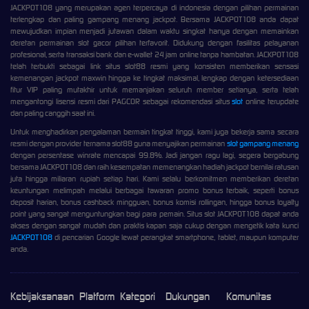
JACKPOT108 yang merupakan agen terpercaya di indonesia dengan pilihan permainan
terlengkap dan paling gampang menang jackpot. Bersama JACKPOT108 anda dapat
mewujudkan impian menjadi jutawan dalam waktu singkat hanya dengan memainkan
deretan permainan slot gacor pilihan terfavorit. Didukung dengan fasilitas pelayanan
profesional, serta transaksi bank dan e-wallet 24 jam online tanpa hambatan. JACKPOT108
telah terbukti sebagai link situs slot88 resmi yang konsisten memberikan sensasi
kemenangan jackpot maxwin hingga ke tingkat maksimal, lengkap dengan ketersediaan
fitur VIP paling mutakhir untuk memanjakan seluruh member setianya, serta telah
mengantongi lisensi resmi dari PAGCOR sebagai rekomendasi situs
slot
online terupdate
dan paling canggih saat ini.
Untuk menghadirkan pengalaman bermain tingkat tinggi, kami juga bekerja sama secara
resmi dengan provider ternama slot88 guna menyajikan permainan
slot gampang menang
dengan persentase winrate mencapai 99.8%. Jadi jangan ragu lagi, segera bergabung
bersama JACKPOT108 dan raih kesempatan memenangkan hadiah jackpot bernilai ratusan
juta hingga miliaran rupiah setiap hari. Kami selalu berkomitmen memberikan deretan
keuntungan melimpah melalui berbagai tawaran promo bonus terbaik, seperti bonus
deposit harian, bonus cashback mingguan, bonus komisi rollingan, hingga bonus loyalty
point yang sangat menguntungkan bagi para pemain. Situs slot JACKPOT108 dapat anda
akses dengan sangat mudah dan praktis kapan saja cukup dengan mengetik kata kunci
JACKPOT108
di pencarian Google lewat perangkat smartphone, tablet, maupun komputer
anda.
Kebijaksanaan
Platform
Kategori
Dukungan
Komunitas