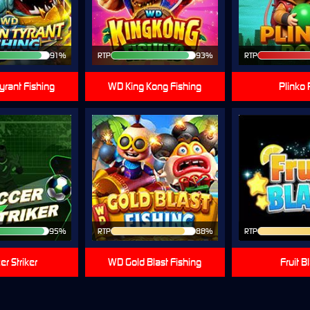
91%
RTP
93%
RTP
yrant Fishing
WD King Kong Fishing
Plinko
95%
RTP
88%
RTP
er Striker
WD Gold Blast Fishing
Fruit B