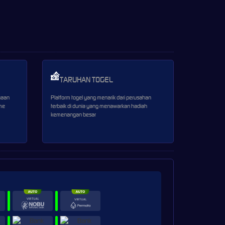
TARUHAN TOGEL
haan
Platform togel yang menarik dari perusahan
ame
terbaik di dunia yang menawarkan hadiah
kemenangan besar