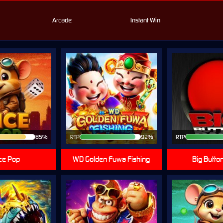
Arcade
Instant Win
85%
RTP
92%
RTP
ce Pop
WD Golden Fuwa Fishing
Big Butto