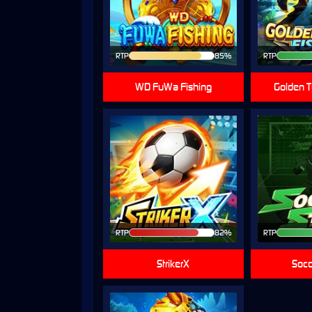
RTP
85%
RTP
WD FuWa Fishing
Golden T
RTP
82%
RTP
StrikerX
Socc