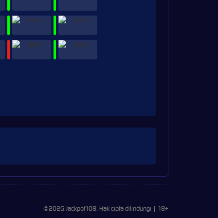
©2026 Jackpot108. Hak cipta dilindungi | 18+