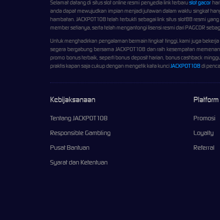
Selamat datang di situs slot online resmi penyedia link terbaru
slot gacor
har
anda dapat mewujudkan impian menjadi jutawan dalam waktu singkat hanya d
hambatan. JACKPOT108 telah terbukti sebagai link situs slot88 resmi yan
member setianya, serta telah mengantongi lisensi resmi dari PAGCOR sebag
Untuk menghadirkan pengalaman bermain tingkat tinggi, kami juga beker
segera bergabung bersama JACKPOT108 dan raih kesempatan memenangkan h
promo bonus terbaik, seperti bonus deposit harian, bonus cashback ming
praktis kapan saja cukup dengan mengetik kata kunci
JACKPOT108
di penca
Kebijaksanaan
Platform
Tentang JACKPOT108
Promosi
Responsible Gambling
Loyalty
Pusat Bantuan
Referral
Syarat dan Ketentuan