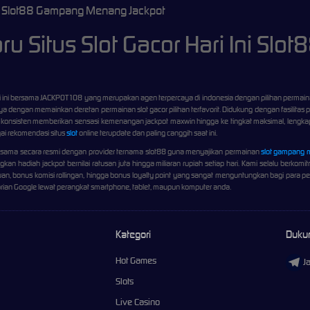
Ini Slot88 Gampang Menang Jackpot
ru Situs Slot Gacor Hari Ini S
i ini bersama JACKPOT108 yang merupakan agen terpercaya di indonesia dengan pilihan perma
engan memainkan deretan permainan slot gacor pilihan terfavorit. Didukung dengan fasilitas pel
g konsisten memberikan sensasi kemenangan jackpot maxwin hingga ke tingkat maksimal, lengka
ai rekomendasi situs
slot
online terupdate dan paling canggih saat ini.
ja sama secara resmi dengan provider ternama slot88 guna menyajikan permainan
slot gampang
adiah jackpot bernilai ratusan juta hingga miliaran rupiah setiap hari. Kami selalu berko
guan, bonus komisi rollingan, hingga bonus loyalty point yang sangat menguntungkan bagi para
rian Google lewat perangkat smartphone, tablet, maupun komputer anda.
Kategori
Duku
Hot Games
J
Slots
Live Casino