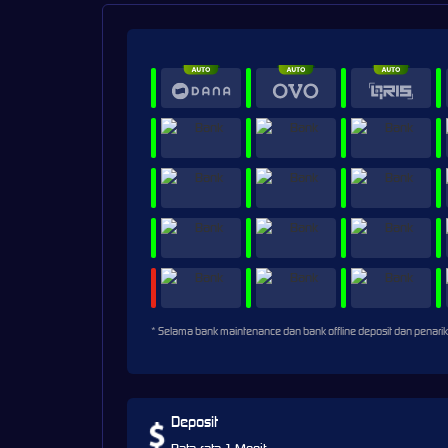
* Selama bank maintenance dan bank offline deposit dan penarik
Deposit