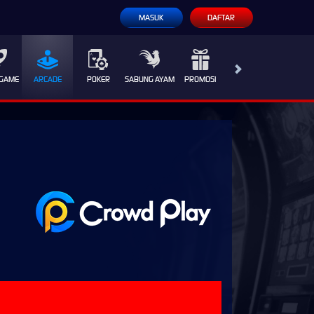
MASUK
DAFTAR
 GAME
ARCADE
POKER
SABUNG AYAM
PROMOSI