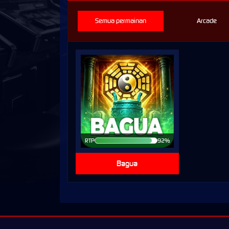
Semua permainan
Arcade
RTP
92%
Bagua