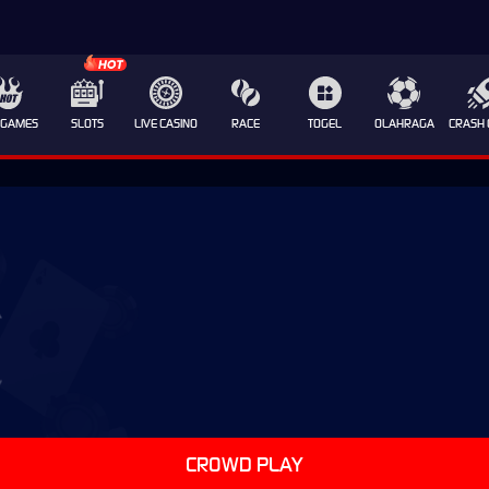
 GAMES
SLOTS
LIVE CASINO
RACE
TOGEL
OLAHRAGA
CRASH
CROWD PLAY