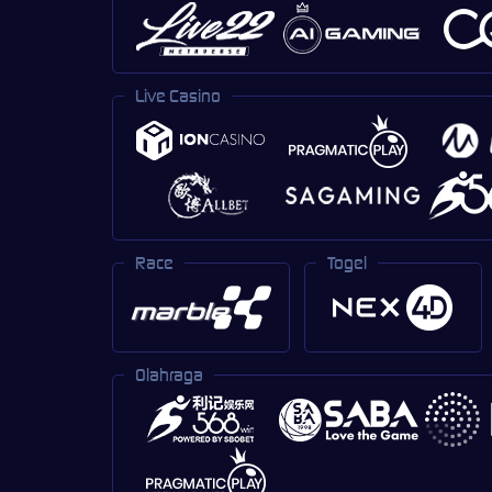
Live Casino
Race
Togel
Olahraga