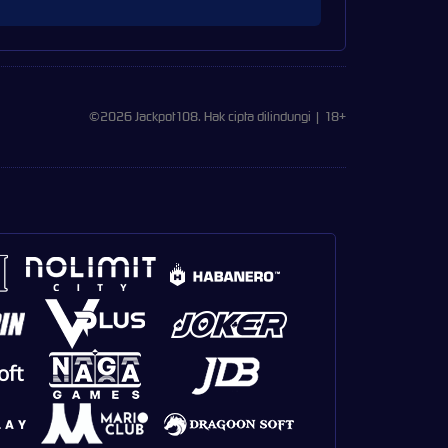
©2026 Jackpot108. Hak cipta dilindungi | 18+