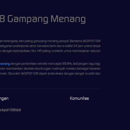
lot88 Gampang Menang
inan terlengkap dan paling gampang menang jackpot. Bersama JACKPOT108
ayanan profesional, serta transaksi bank dan e-wallet 24 jam online tanpa
p dengan ketersediaan fitur VIP paling mutakhir untuk memanjakan seluruh
 menang
dengan persentase winrate mencapai 99.8%. Jadi jangan ragu lagi,
mitmen memberikan deretan keuntungan melimpah melalui berbagai tawaran
 pemain. Situs slot JACKPOT108 dapat anda akses dengan sangat mudah dan
ngan
Komunitas
ackpot108slot