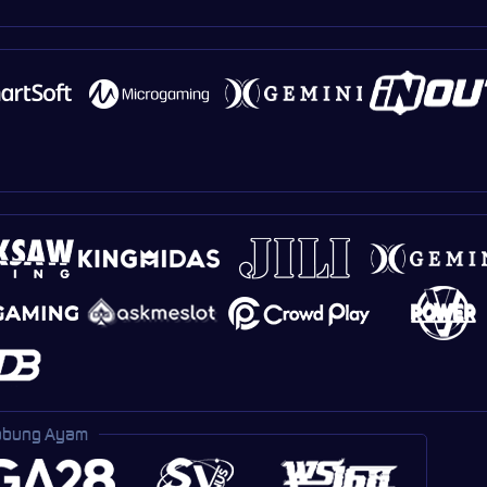
abung Ayam