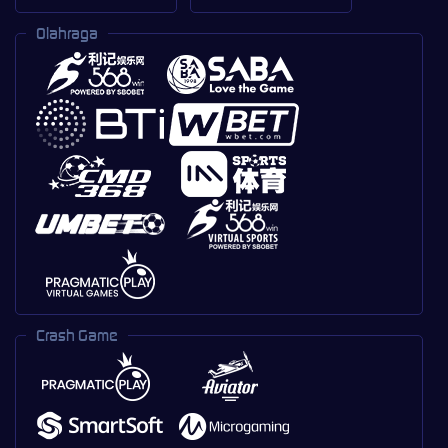
Olahraga
Crash Game