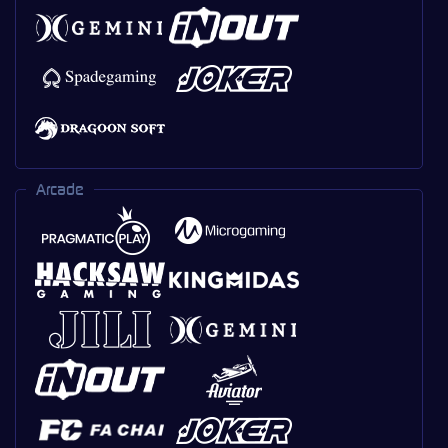
Arcade