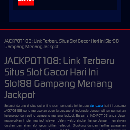
JACKPOT108: Link Terbaru Situs Slot Gacor Hari Ini Slot88
Gampang Menang Jackpot
JACKPOT108: Link Terbaru
Situs Slot Gacor Hari Ini
Slot88 Gampang Menang
Jackpot
Selamat datang di situs slot online resmi penyedia link terbaru
slot gacor
hari ini bersama
JACKPOT108 yang merupakan agen terpercaya di indonesia dengan pilihan permainan
terlengkap dan paling gampang menang jackpot. Bersama JACKPOT108 anda dapat
mewujudkan impian menjadi jutawan dalam waktu singkat hanya dengan memainkan
deretan permainan slot gacor pilihan terfavorit. Didukung dengan fasilitas pelayanan