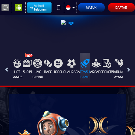
Main di
MASUK
DAFTAR
Telegram
HOT
SLOTS
LIVE
RACE
TOGEL
OLAHRAGA
CRASH
ARCADE
POKER
SABUNG
PROMO
GAMES
CASINO
GAME
AYAM