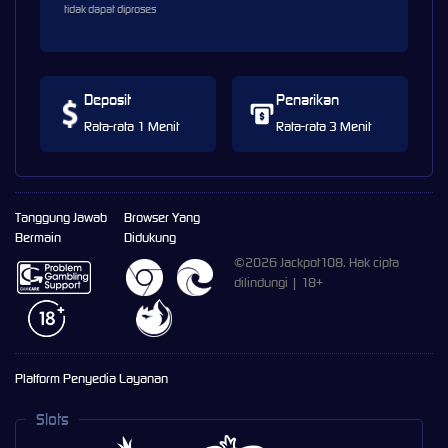
tidak dapat diproses
Deposit
Penarikan
Rata-rata 1 Menit
Rata-rata 3 Menit
Tanggung Jawab
Browser Yang
Bermain
Didukung
©2026 Jackpot108. Hak cipta
dilindungi | 18+
Platform Penyedia Layanan
Slots