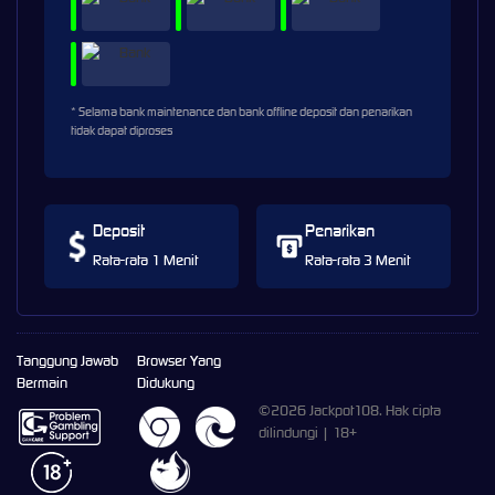
* Selama bank maintenance dan bank offline deposit dan penarikan
tidak dapat diproses
Deposit
Penarikan
Rata-rata 1 Menit
Rata-rata 3 Menit
Tanggung Jawab
Browser Yang
Bermain
Didukung
©2026 Jackpot108. Hak cipta
dilindungi | 18+