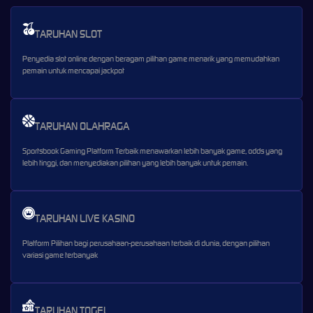
TARUHAN SLOT
Penyedia slot online dengan beragam pilihan game menarik yang memudahkan
pemain untuk mencapai jackpot
TARUHAN OLAHRAGA
Sportsbook Gaming Platform Terbaik menawarkan lebih banyak game, odds yang
lebih tinggi, dan menyediakan pilihan yang lebih banyak untuk pemain.
TARUHAN LIVE KASINO
Platform Pilihan bagi perusahaan-perusahaan terbaik di dunia, dengan pilihan
variasi game terbanyak
TARUHAN TOGEL