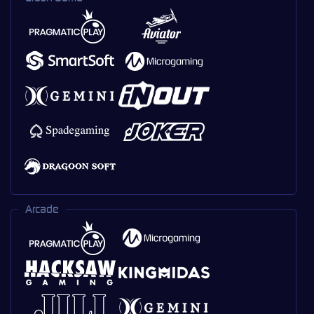
Arcade