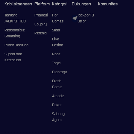
Kebijaksanaan
Platform
Kategori
Dukungan
Komunitas
Tentang
Promosi
Hot
Jackpot10
JACKPOT108
Games
8slot
Loyalty
Responsible
Slots
Referral
Gambling
Live
Pusat Bantuan
Casino
Syarat dan
Race
Ketentuan
Togel
Olahraga
Crash
Game
Arcade
Poker
Sabung
Ayam