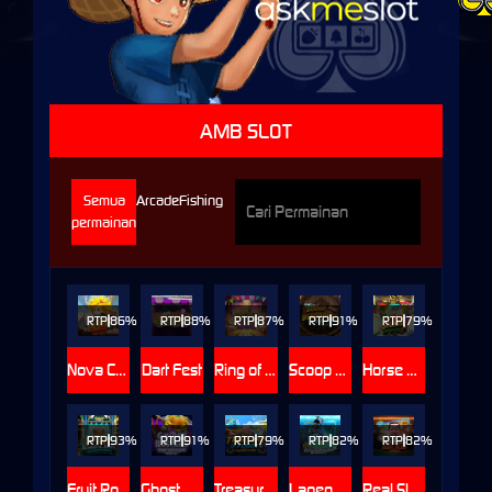
AMB SLOT
Semua
Arcade
Fishing
permainan
RTP
86%
RTP
88%
RTP
87%
RTP
91%
RTP
79%
Nova Crash : The Legends of Power
Dart Fest
Ring of Hopeful
Scoop Blessing
Horse Racing
RTP
93%
RTP
91%
RTP
79%
RTP
82%
RTP
82%
Fruit Roulette Slots
Ghost Busters
Treasure of Pirate
Lagend of Shooter
Real Slap