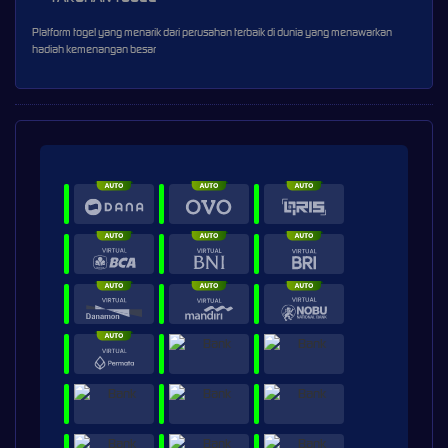
Platform togel yang menarik dari perusahan terbaik di dunia yang menawarkan
hadiah kemenangan besar