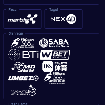
Race
Togel
Olahraga
Crash Game