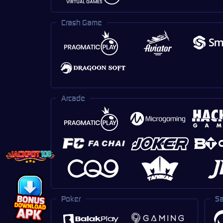
Crash Game
Arcade
Poker
S