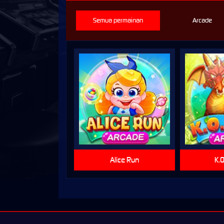
Semua permainan
Arcade
Alice Run
K.O