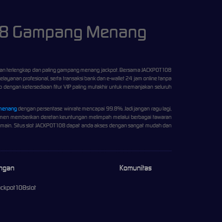
lot88 Gampang Menang
inan terlengkap dan paling gampang menang jackpot. Bersama JACKPOT108
ayanan profesional, serta transaksi bank dan e-wallet 24 jam online tanpa
p dengan ketersediaan fitur VIP paling mutakhir untuk memanjakan seluruh
 menang
dengan persentase winrate mencapai 99.8%. Jadi jangan ragu lagi,
mitmen memberikan deretan keuntungan melimpah melalui berbagai tawaran
 pemain. Situs slot JACKPOT108 dapat anda akses dengan sangat mudah dan
ngan
Komunitas
ackpot108slot