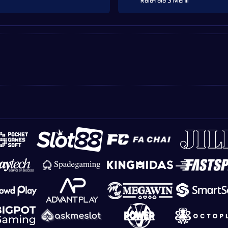
Rata-rata 3 Menit