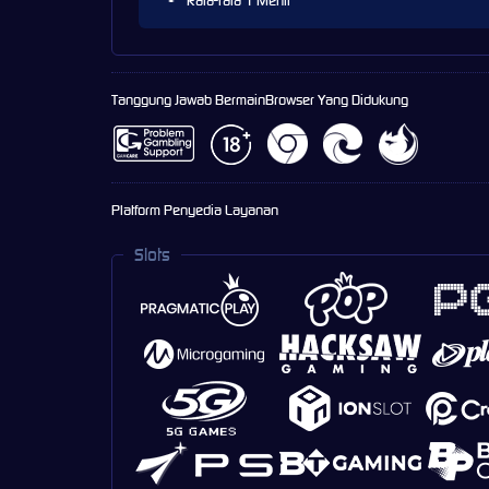
Rata-rata 1 Menit
Tanggung Jawab Bermain
Browser Yang Didukung
Platform Penyedia Layanan
Slots