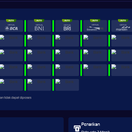
an tidak dapat diproses
Penarikan