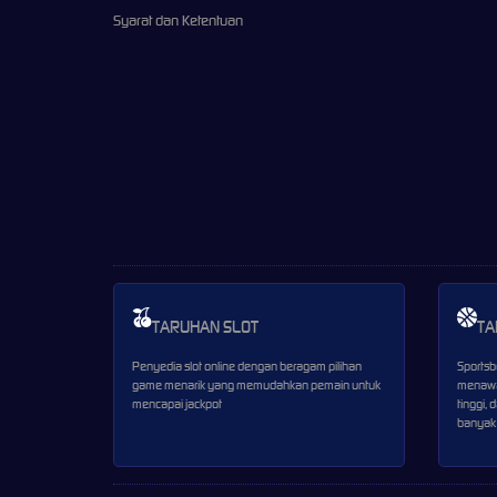
Syarat dan Ketentuan
TARUHAN SLOT
TA
Penyedia slot online dengan beragam pilihan
Sportsb
game menarik yang memudahkan pemain untuk
menawar
mencapai jackpot
tinggi,
banyak 