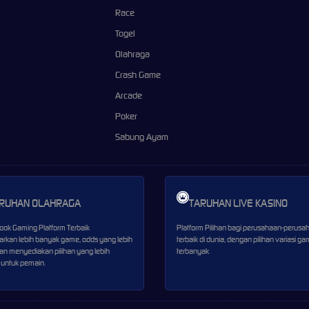
Race
Togel
Olahraga
Crash Game
Arcade
Poker
Sabung Ayam
RUHAN OLAHRAGA
TARUHAN LIVE KASINO
ook Gaming Platform Terbaik
Platform Pilihan bagi perusahaan-perusa
kan lebih banyak game, odds yang lebih
terbaik di dunia, dengan pilihan variasi g
 dan menyediakan pilihan yang lebih
terbanyak
untuk pemain.