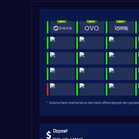
* Selama bank maintenance dan bank offline deposit dan penarik
Deposit