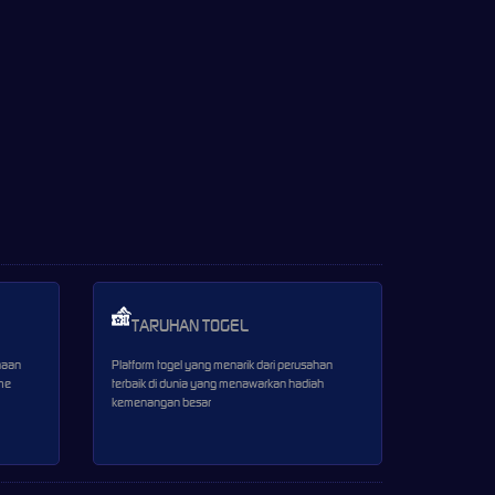
TARUHAN TOGEL
haan
Platform togel yang menarik dari perusahan
ame
terbaik di dunia yang menawarkan hadiah
kemenangan besar