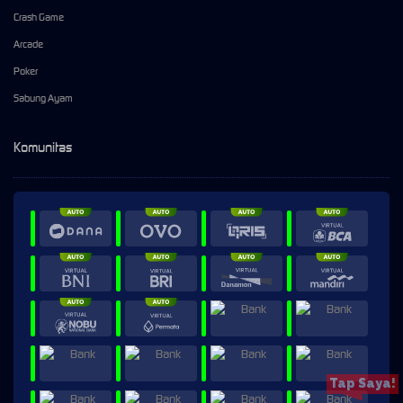
Crash Game
Arcade
Poker
Sabung Ayam
Komunitas
Tap Saya!