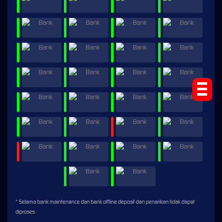
* Selama bank maintenance dan bank offline deposit dan penarikan tidak dapat
diproses