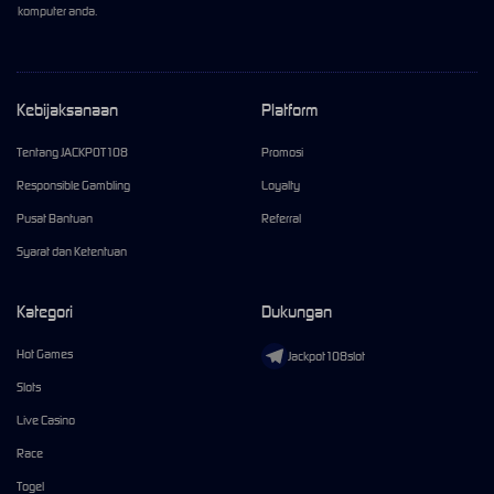
komputer anda.
Kebijaksanaan
Platform
Tentang JACKPOT108
Promosi
Responsible Gambling
Loyalty
Pusat Bantuan
Referral
Syarat dan Ketentuan
Kategori
Dukungan
Hot Games
Jackpot108slot
Slots
Live Casino
Race
Togel