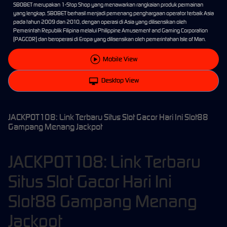
SBOBET merupakan 1-Stop Shop yang menawarkan rangkaian produk permainan
yang lengkap. SBOBET berhasil menjadi pemenang penghargaan operator terbaik Asia
pada tahun 2009 dan 2010, dengan operasi di Asia yang dilisensikan oleh
Pemerintah Republik Filipina melalui Philippine Amusement and Gaming Corporation
(PAGCOR) dan beroperasi di Eropa yang dilisensikan oleh pemerintahan Isle of Man.
Mobile View
Desktop View
JACKPOT108: Link Terbaru Situs Slot Gacor Hari Ini Slot88
Gampang Menang Jackpot
JACKPOT108: Link Terbaru
Situs Slot Gacor Hari Ini
Slot88 Gampang Menang
Jackpot