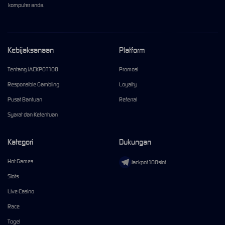
komputer anda.
Kebijaksanaan
Platform
Tentang JACKPOT108
Promosi
Responsible Gambling
Loyalty
Pusat Bantuan
Referral
Syarat dan Ketentuan
Kategori
Dukungan
Hot Games
Jackpot108slot
Slots
Live Casino
Race
Togel