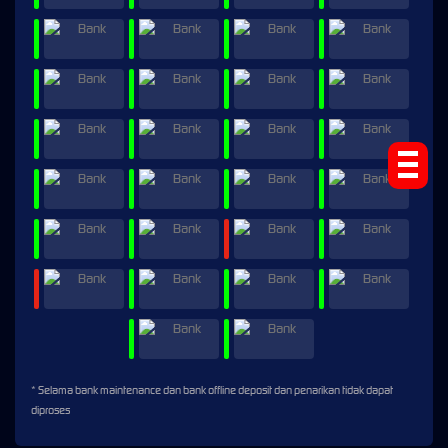
* Selama bank maintenance dan bank offline deposit dan penarikan tidak dapat
diproses