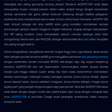
terlengkap dan paling gampang menang jackpot. Bersama JACKPOT108 anda dapat
mewujudkan impian menjadi jutawan dalam waktu singkat hanya dengan memainkan
deretan permainan slot gacor pilihan terfavorit. Didukung dengan fasilitas pelayanan
profesional, serta transaksi bank dan e-wallet 24 jam online tanpa hambatan. JACKPOT108
telah terbukti sebagai link situs slot88 resmi yang konsisten memberikan sensasi
kemenangan jackpot maxwin hingga ke tingkat maksimal, lengkap dengan ketersediaan
fitur VIP paling mutakhir untuk memanjakan seluruh member setianya, serta telah
mengantongi lisensi resmi dari PAGCOR sebagai rekomendasi situs
slot
online terupdate
dan paling canggih saat ini.
Untuk menghadirkan pengalaman bermain tingkat tinggi, kami juga bekerja sama secara
resmi dengan provider ternama slot88 guna menyajikan permainan
slot gampang menang
dengan persentase winrate mencapai 99.8%. Jadi jangan ragu lagi, segera bergabung
bersama JACKPOT108 dan raih kesempatan memenangkan hadiah jackpot bernilai
ratusan juta hingga miliaran rupiah setiap hari. Kami selalu berkomitmen memberikan
deretan keuntungan melimpah melalui berbagai tawaran promo bonus terbaik, seperti
bonus deposit harian, bonus cashback mingguan, bonus komisi rollingan, hingga bonus
loyalty point yang sangat menguntungkan bagi para pemain. Situs slot JACKPOT108 dapat
anda akses dengan sangat mudah dan praktis kapan saja cukup dengan mengetik kata
kunci
JACKPOT108
di pencarian Google lewat perangkat smartphone, tablet, maupun
komputer anda.