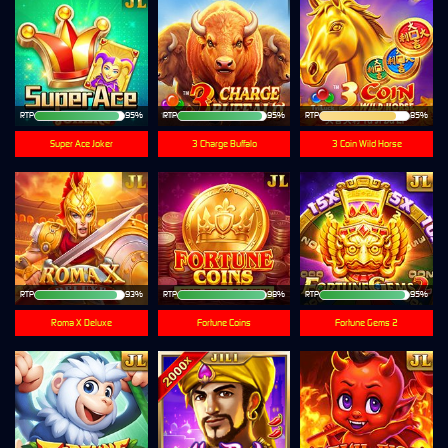
RTP
95%
RTP
95%
RTP
85%
Super Ace Joker
3 Charge Buffalo
3 Coin Wild Horse
RTP
93%
RTP
98%
RTP
95%
Roma X Deluxe
Fortune Coins
Fortune Gems 2