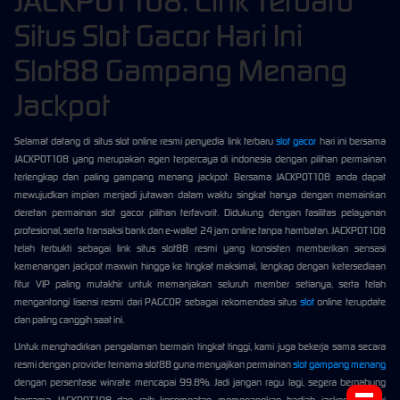
JACKPOT108: Link Terbaru
Situs Slot Gacor Hari Ini
Slot88 Gampang Menang
Jackpot
Selamat datang di situs slot online resmi penyedia link terbaru
slot gacor
hari ini bersama
JACKPOT108 yang merupakan agen terpercaya di indonesia dengan pilihan permainan
terlengkap dan paling gampang menang jackpot. Bersama JACKPOT108 anda dapat
mewujudkan impian menjadi jutawan dalam waktu singkat hanya dengan memainkan
deretan permainan slot gacor pilihan terfavorit. Didukung dengan fasilitas pelayanan
profesional, serta transaksi bank dan e-wallet 24 jam online tanpa hambatan. JACKPOT108
telah terbukti sebagai link situs slot88 resmi yang konsisten memberikan sensasi
kemenangan jackpot maxwin hingga ke tingkat maksimal, lengkap dengan ketersediaan
fitur VIP paling mutakhir untuk memanjakan seluruh member setianya, serta telah
mengantongi lisensi resmi dari PAGCOR sebagai rekomendasi situs
slot
online terupdate
dan paling canggih saat ini.
Untuk menghadirkan pengalaman bermain tingkat tinggi, kami juga bekerja sama secara
resmi dengan provider ternama slot88 guna menyajikan permainan
slot gampang menang
dengan persentase winrate mencapai 99.8%. Jadi jangan ragu lagi, segera bergabung
bersama JACKPOT108 dan raih kesempatan memenangkan hadiah jackpot bernilai