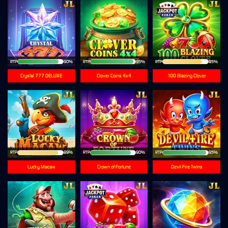
RTP
90%
RTP
95%
RTP
85%
Crystal 777 DELUXE
Clover Coins 4x4
100 Blazing Clover
RTP
89%
RTP
90%
RTP
95%
Lucky Macaw
Crown of Fortune
Devil Fire Twins