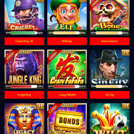
RTP
92%
RTP
85%
RTP
85%
Cricket King 18
Elf Bingo
Bone Fortune
RTP
79%
RTP
83%
RTP
84%
Jungle King
Crazy FaFaFa
Sin City