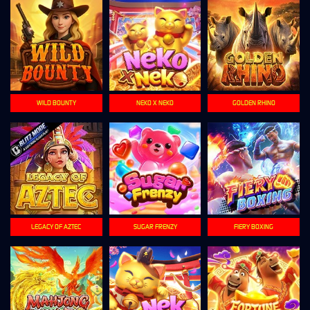
WILD BOUNTY
NEKO X NEKO
GOLDEN RHINO
LEGACY OF AZTEC
SUGAR FRENZY
FIERY BOXING