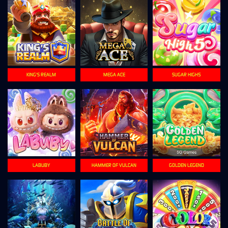
KING'S REALM
MEGA ACE
SUGAR HIGH5
LABUBY
HAMMER OF VULCAN
GOLDEN LEGEND