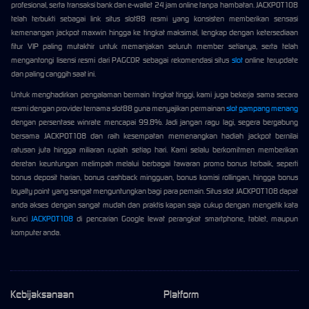
profesional, serta transaksi bank dan e-wallet 24 jam online tanpa hambatan. JACKPOT108
telah terbukti sebagai link situs slot88 resmi yang konsisten memberikan sensasi
kemenangan jackpot maxwin hingga ke tingkat maksimal, lengkap dengan ketersediaan
fitur VIP paling mutakhir untuk memanjakan seluruh member setianya, serta telah
mengantongi lisensi resmi dari PAGCOR sebagai rekomendasi situs
slot
online terupdate
dan paling canggih saat ini.
Untuk menghadirkan pengalaman bermain tingkat tinggi, kami juga bekerja sama secara
resmi dengan provider ternama slot88 guna menyajikan permainan
slot gampang menang
dengan persentase winrate mencapai 99.8%. Jadi jangan ragu lagi, segera bergabung
bersama JACKPOT108 dan raih kesempatan memenangkan hadiah jackpot bernilai
ratusan juta hingga miliaran rupiah setiap hari. Kami selalu berkomitmen memberikan
deretan keuntungan melimpah melalui berbagai tawaran promo bonus terbaik, seperti
bonus deposit harian, bonus cashback mingguan, bonus komisi rollingan, hingga bonus
loyalty point yang sangat menguntungkan bagi para pemain. Situs slot JACKPOT108 dapat
anda akses dengan sangat mudah dan praktis kapan saja cukup dengan mengetik kata
kunci
JACKPOT108
di pencarian Google lewat perangkat smartphone, tablet, maupun
komputer anda.
Kebijaksanaan
Platform