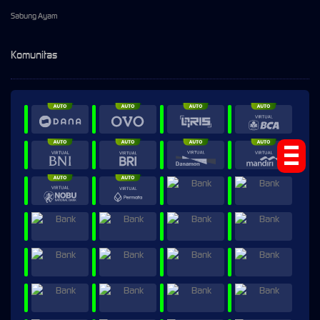
Sabung Ayam
Komunitas