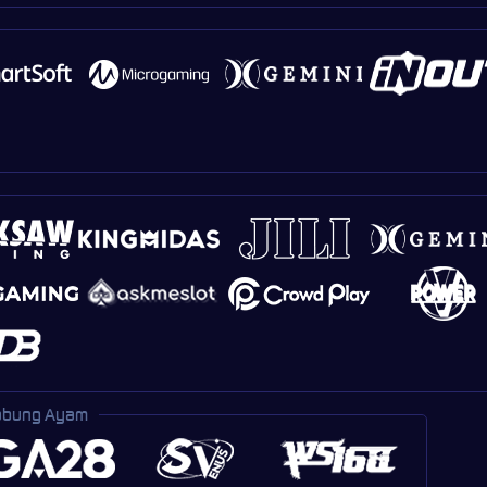
abung Ayam