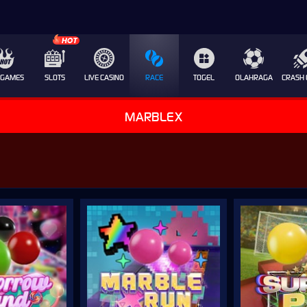
 GAMES
SLOTS
LIVE CASINO
RACE
TOGEL
OLAHRAGA
CRASH
MARBLEX