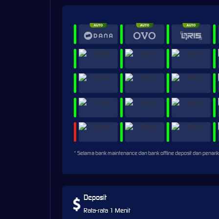
* Selama bank maintenance dan bank offline deposit dan penarik
Deposit
Rata-rata 1 Menit