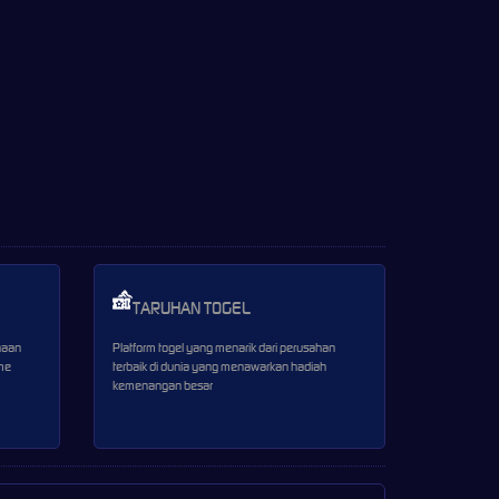
TARUHAN TOGEL
haan
Platform togel yang menarik dari perusahan
ame
terbaik di dunia yang menawarkan hadiah
kemenangan besar