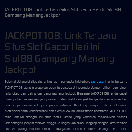
JACKPOT108: Link Terbaru Situs Slot Gacor Hari Ini Slot88
Gampang Menang Jackpot
JACKPOT108: Link Terbaru
Situs Slot Gacor Hari Ini
Slot88 Gampang Menang
Jackpot
Selamat datang di situs slot online resmi penyedia link terbaru
slot gacor
hari ini bersama
JACKPOT108 yang merupakan agen terpercaya di indonesia dengan pilihan permainan
terlengkap dan paling gampang menang jackpot. Bersama JACKPOT108 anda dapat
mewujudkan impian menjadi jutawan dalam waktu singkat hanya dengan memainkan
deretan permainan slot gacor pilihan terfavorit. Didukung dengan fasilitas pelayanan
profesional, serta transaksi bank dan e-wallet 24 jam online tanpa hambatan. JACKPOT108
telah terbukti sebagai link situs slot88 resmi yang konsisten memberikan sensasi
kemenangan jackpot maxwin hingga ke tingkat maksimal, lengkap dengan ketersediaan
fitur VIP paling mutakhir untuk memanjakan seluruh member setianya, serta telah