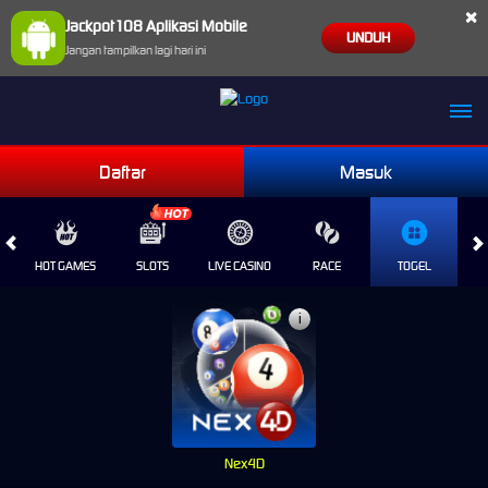
×
Jackpot108 Aplikasi Mobile
UNDUH
Jangan tampilkan lagi hari ini
Daftar
Masuk
HOT GAMES
SLOTS
LIVE CASINO
RACE
TOGEL
OL
i
Nex4D