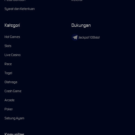
Syarat dan Ketentuan
Kategori
Dukungan
Hot Games
Jackpot108slot
Slots
Live Casino
Race
Togel
Olahraga
Crash Game
Arcade
Poker
Sabung Ayam
Komunitas