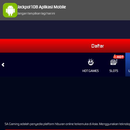
Jackpot108 Aplikasi Mobile
Jangan tampilkan lagi hari ini
Daftar
HOT GAMES
SLOTS
SA Gaming adalah penyedia platform hiburan online terkemuka di Asia. Menggunakan teknolo