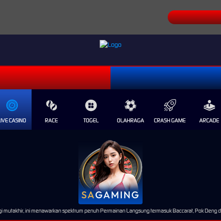
LIVE CASINO
RACE
TOGEL
OLAHRAGA
CRASH GAME
ARCADE
gi mutakhir, ini menawarkan spektrum penuh Permainan Langsung termasuk Baccarat, Pok Deng d