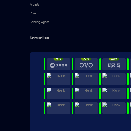
Arcade
Poker
Sabung Ayam
Komunitas