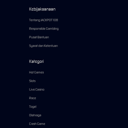
Kebijaksanaan
Tentang JACKPOT108
Responsible Gambling
Pusat Bantuan
Syarat dan Ketentuan
Kategori
Hot Games
Slots
Live Casino
Race
Togel
Olahraga
Crash Game