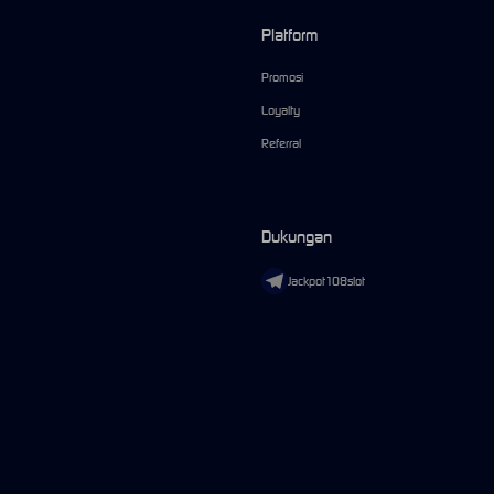
Platform
Promosi
Loyalty
Referral
Dukungan
Jackpot108slot