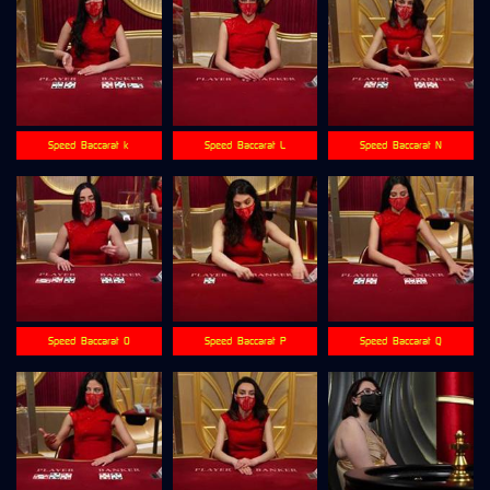
Speed_Baccarat_k
Speed_Baccarat_L
Speed_Baccarat_N
Speed_Baccarat_O
Speed_Baccarat_P
Speed_Baccarat_Q