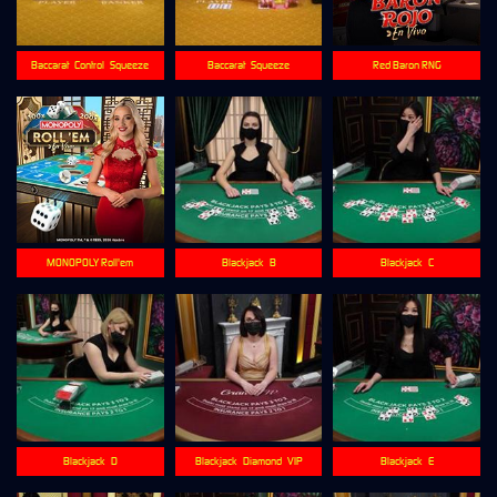
Baccarat_Control_Squeeze
Baccarat_Squeeze
Red Baron RNG
MONOPOLY Roll'em
Blackjack_B
Blackjack_C
Blackjack_D
Blackjack_Diamond_VIP
Blackjack_E