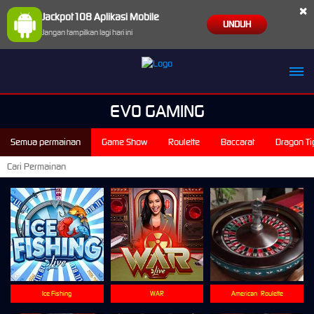
×
Jackpot108 Aplikasi Mobile
UNDUH
Jangan tampilkan lagi hari ini
EVO GAMING
Semua permainan
Game Show
Roulette
Baccarat
Dragon Ti
Ice Fishing
WAR
American_Roulette