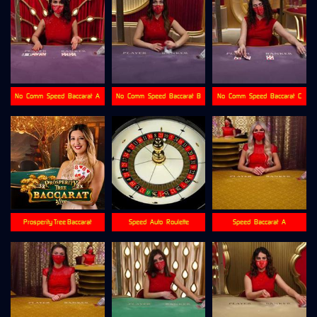
No_Comm_Speed_Baccarat_A
No_Comm_Speed_Baccarat_B
No_Comm_Speed_Baccarat_C
Prosperity Tree Baccarat
Speed_Auto_Roulette
Speed_Baccarat_A