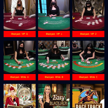
Blackjack_VIP_Q
Blackjack_VIP_x
Blackjack_VIP_Z
Blackjack_White_A
Blackjack_White_B
Blackjack_White_C