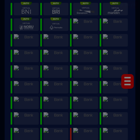
Tap Saya!