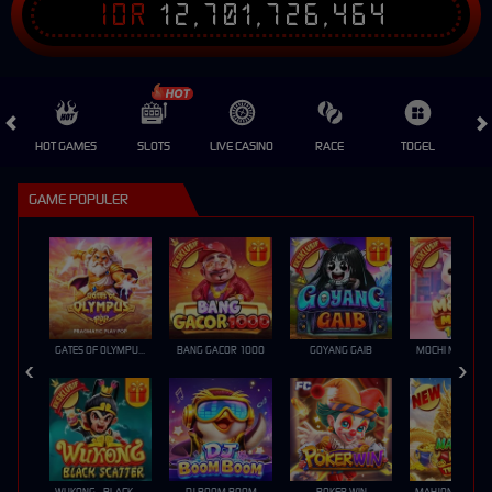
IDR
12,701,726,464
HOT GAMES
SLOTS
LIVE CASINO
RACE
TOGEL
OL
GAME POPULER
GATES OF OLYMPUS POP
BANG GACOR 1000
GOYANG GAIB
MOCHI MANIA 1
WUKONG - BLACK SCATTER
DJ BOOM BOOM
POKER WIN