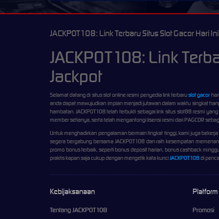
JACKPOT108: Link Terbaru Situs Slot Gacor Hari 
JACKPOT108: Link Terba
Jackpot
Selamat datang di situs slot online resmi penyedia link terbaru
slot gacor
har
anda dapat mewujudkan impian menjadi jutawan dalam waktu singkat hanya d
hambatan. JACKPOT108 telah terbukti sebagai link situs slot88 resmi yan
member setianya, serta telah mengantongi lisensi resmi dari PAGCOR sebag
Untuk menghadirkan pengalaman bermain tingkat tinggi, kami juga beker
segera bergabung bersama JACKPOT108 dan raih kesempatan memenangkan h
promo bonus terbaik, seperti bonus deposit harian, bonus cashback ming
praktis kapan saja cukup dengan mengetik kata kunci
JACKPOT108
di penca
Kebijaksanaan
Platform
Tentang JACKPOT108
Promosi