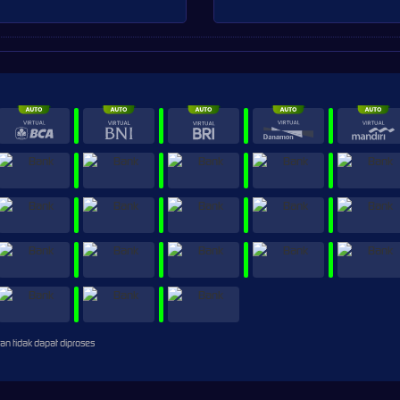
an tidak dapat diproses