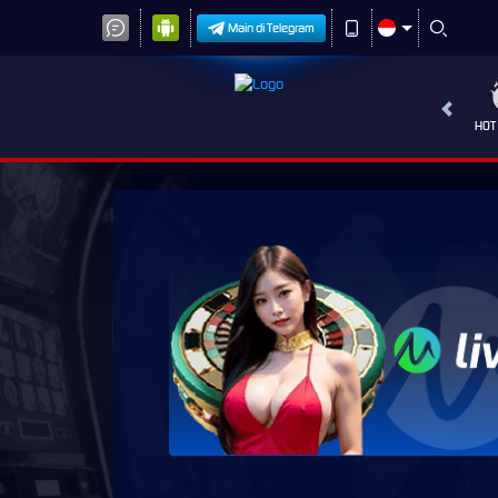
Main di Telegram
HOT