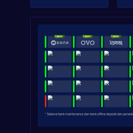
* Selama bank maintenance dan bank offline deposit dan penarik