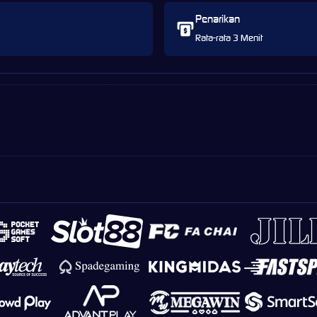
Penarikan
Rata-rata 3 Menit