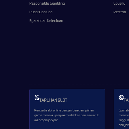
Responsible Gambling
Loyalty
Pusat Bantuan
Referral
Syarat dan Ketentuan
TARUHAN SLOT
TA
Penyedia slot online dengan beragam pilihan
Sportsb
game menarik yang memudahkan pemain untuk
menawar
mencapai jackpot
tinggi,
banyak 