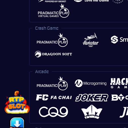
Crash Game
Arcade