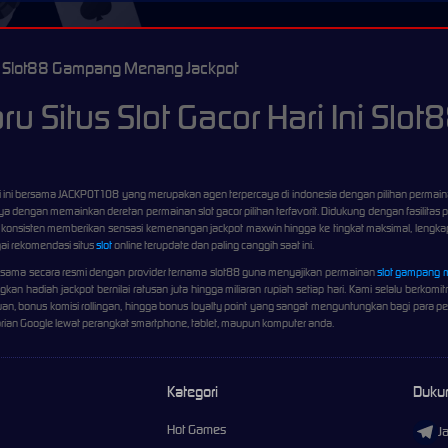
Ini Slot88 Gampang Menang Jackpot
ru Situs Slot Gacor Hari Ini S
i ini bersama JACKPOT108 yang merupakan agen terpercaya di indonesia dengan pilihan perma
engan memainkan deretan permainan slot gacor pilihan terfavorit. Didukung dengan fasilitas pel
g konsisten memberikan sensasi kemenangan jackpot maxwin hingga ke tingkat maksimal, lengka
ai rekomendasi situs
slot
online terupdate dan paling canggih saat ini.
ja sama secara resmi dengan provider ternama slot88 guna menyajikan permainan
slot gampang
adiah jackpot bernilai ratusan juta hingga miliaran rupiah setiap hari. Kami selalu berko
guan, bonus komisi rollingan, hingga bonus loyalty point yang sangat menguntungkan bagi para
rian Google lewat perangkat smartphone, tablet, maupun komputer anda.
Kategori
Duku
Hot Games
J