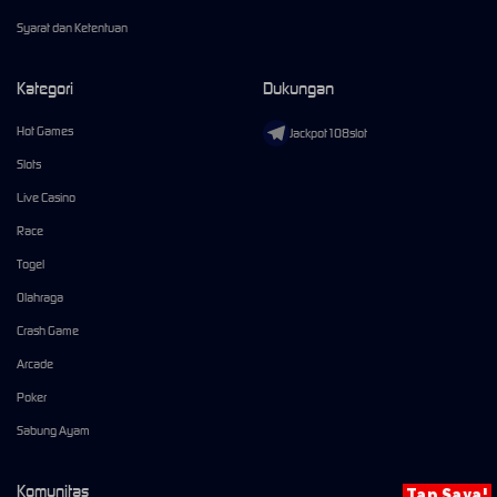
Syarat dan Ketentuan
Kategori
Dukungan
Hot Games
Jackpot108slot
Slots
Live Casino
Race
Togel
Olahraga
Crash Game
Arcade
Poker
Sabung Ayam
Komunitas
Tap Saya!