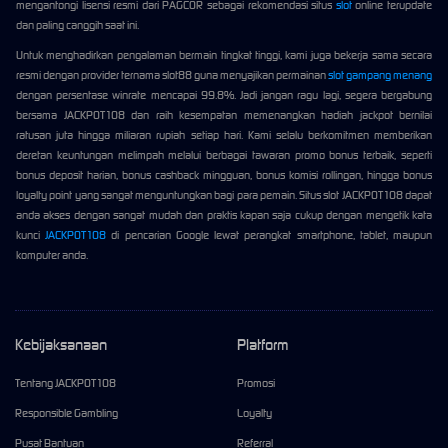
mengantongi lisensi resmi dari PAGCOR sebagai rekomendasi situs
slot
online terupdate
dan paling canggih saat ini.
Untuk menghadirkan pengalaman bermain tingkat tinggi, kami juga bekerja sama secara
resmi dengan provider ternama slot88 guna menyajikan permainan
slot gampang menang
dengan persentase winrate mencapai 99.8%. Jadi jangan ragu lagi, segera bergabung
bersama JACKPOT108 dan raih kesempatan memenangkan hadiah jackpot bernilai
ratusan juta hingga miliaran rupiah setiap hari. Kami selalu berkomitmen memberikan
deretan keuntungan melimpah melalui berbagai tawaran promo bonus terbaik, seperti
bonus deposit harian, bonus cashback mingguan, bonus komisi rollingan, hingga bonus
loyalty point yang sangat menguntungkan bagi para pemain. Situs slot JACKPOT108 dapat
anda akses dengan sangat mudah dan praktis kapan saja cukup dengan mengetik kata
kunci
JACKPOT108
di pencarian Google lewat perangkat smartphone, tablet, maupun
komputer anda.
Kebijaksanaan
Platform
Tentang JACKPOT108
Promosi
Responsible Gambling
Loyalty
Pusat Bantuan
Referral