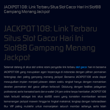
JACKPOT108: Link Terbaru Situs Slot Gacor Hari Ini Slot88
Gampang Menang Jackpot
JACKPOT108: Link Terbaru
Situs Slot Gacor Hari Ini
Slot88 Gampang Menang
Jackpot
Selamat datang di situs slot online resmi penyedia link terbaru
slot gacor
hari ini bersama
JACKPOT108 yang merupakan agen terpercaya di indonesia dengan pilihan permainan
terlengkap dan paling gampang menang jackpot. Bersama JACKPOT108 anda dapat
mewujudkan impian menjadi jutawan dalam waktu singkat hanya dengan memainkan
deretan permainan slot gacor pilihan terfavorit. Didukung dengan fasilitas pelayanan
profesional, serta transaksi bank dan e-wallet 24 jam online tanpa hambatan. JACKPOT108
telah terbukti sebagai link situs slot88 resmi yang konsisten memberikan sensasi
kemenangan jackpot maxwin hingga ke tingkat maksimal, lengkap dengan ketersediaan
fitur VIP paling mutakhir untuk memanjakan seluruh member setianya, serta telah