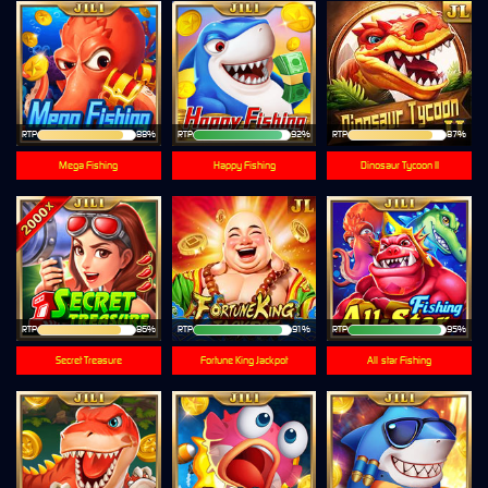
RTP
88%
RTP
92%
RTP
87%
Mega Fishing
Happy Fishing
Dinosaur Tycoon II
RTP
86%
RTP
91%
RTP
95%
Secret Treasure
Fortune King Jackpot
All-star Fishing