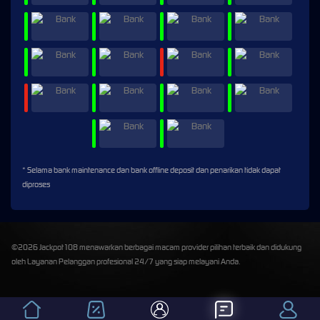
* Selama bank maintenance dan bank offline deposit dan penarikan tidak dapat
diproses
©2026 Jackpot108 menawarkan berbagai macam provider pilihan terbaik dan didukung
oleh Layanan Pelanggan profesional 24/7 yang siap melayani Anda.