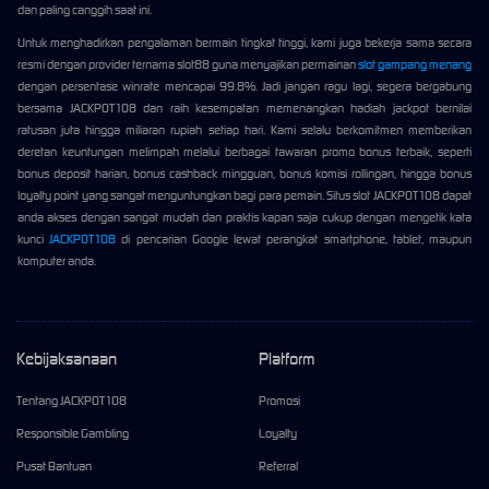
dan paling canggih saat ini.
Untuk menghadirkan pengalaman bermain tingkat tinggi, kami juga bekerja sama secara
resmi dengan provider ternama slot88 guna menyajikan permainan
slot gampang menang
dengan persentase winrate mencapai 99.8%. Jadi jangan ragu lagi, segera bergabung
bersama JACKPOT108 dan raih kesempatan memenangkan hadiah jackpot bernilai
ratusan juta hingga miliaran rupiah setiap hari. Kami selalu berkomitmen memberikan
deretan keuntungan melimpah melalui berbagai tawaran promo bonus terbaik, seperti
bonus deposit harian, bonus cashback mingguan, bonus komisi rollingan, hingga bonus
loyalty point yang sangat menguntungkan bagi para pemain. Situs slot JACKPOT108 dapat
anda akses dengan sangat mudah dan praktis kapan saja cukup dengan mengetik kata
kunci
JACKPOT108
di pencarian Google lewat perangkat smartphone, tablet, maupun
komputer anda.
Kebijaksanaan
Platform
Tentang JACKPOT108
Promosi
Responsible Gambling
Loyalty
Pusat Bantuan
Referral