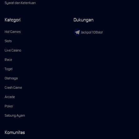
Syarat dan Ketentuan
Kategori
Dukungan
Hot Games
Jackpot108slot
Slots
Live Casino
Race
Togel
Olahraga
Crash Game
Arcade
Poker
Sabung Ayam
Komunitas