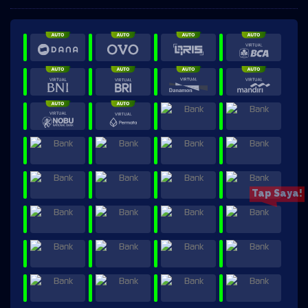
Tap Saya!