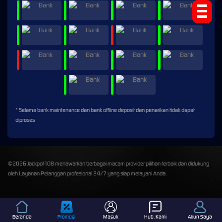
* Selama bank maintenance dan bank offline deposit dan penarikan tidak dapat
diproses
©2026 Jackpot108 menawarkan berbagai macam provider pilihan terbaik dan didukung
oleh Layanan Pelanggan profesional 24/7 yang siap melayani Anda.
Beranda
Promosi
Masuk
Hub. Kami
Akun Saya