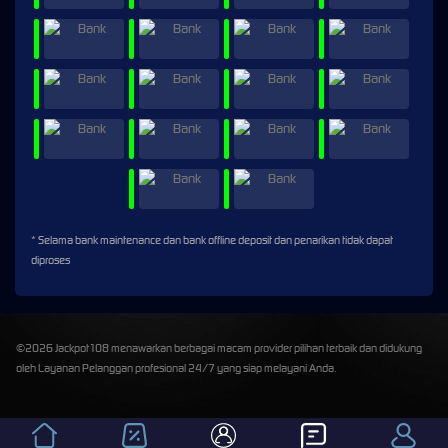
* Selama bank maintenance dan bank offline deposit dan penarikan tidak dapat
diproses
©2026 Jackpot108 menawarkan berbagai macam provider pilihan terbaik dan didukung
oleh Layanan Pelanggan profesional 24/7 yang siap melayani Anda.