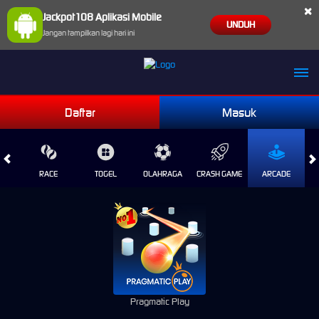
×
Jackpot108 Aplikasi Mobile
UNDUH
Jangan tampilkan lagi hari ini
Daftar
Masuk
SINO
RACE
TOGEL
OLAHRAGA
CRASH GAME
ARCADE
Pragmatic Play