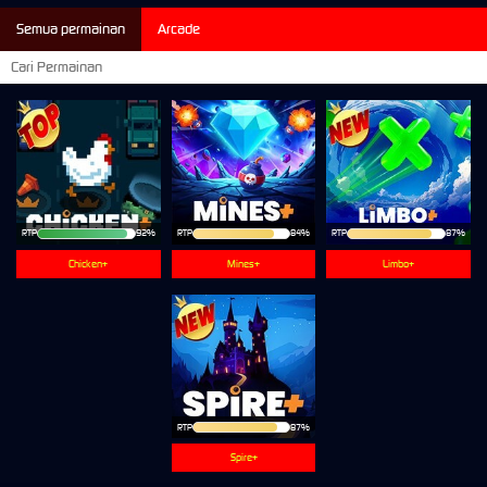
Semua permainan
Arcade
RTP
92%
RTP
84%
RTP
87%
Chicken+
Mines+
Limbo+
RTP
87%
Spire+