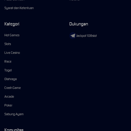
Syarat dan Ketentuan
Kategori
Dukungan
Hot Games
Jackpot108slot
Slots
Live Casino
Race
Togel
Olahraga
Crash Game
Arcade
Poker
Sabung Ayam
Komunitas