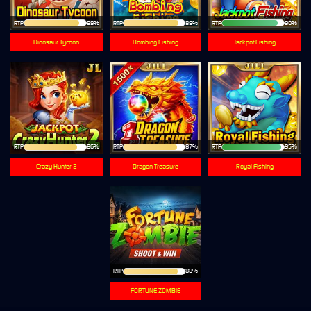
RTP
89%
RTP
89%
RTP
90%
Dinosaur Tycoon
Bombing Fishing
Jackpot Fishing
RTP
86%
RTP
87%
RTP
95%
Crazy Hunter 2
Dragon Treasure
Royal Fishing
RTP
88%
FORTUNE ZOMBIE