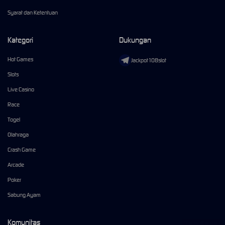
Syarat dan Ketentuan
Kategori
Dukungan
Hot Games
Jackpot108slot
Slots
Live Casino
Race
Togel
Olahraga
Crash Game
Arcade
Poker
Sabung Ayam
Komunitas
Tap Saya!