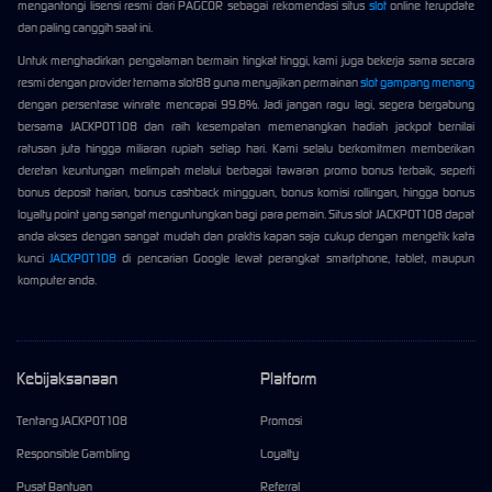
mengantongi lisensi resmi dari PAGCOR sebagai rekomendasi situs
slot
online terupdate
dan paling canggih saat ini.
Untuk menghadirkan pengalaman bermain tingkat tinggi, kami juga bekerja sama secara
resmi dengan provider ternama slot88 guna menyajikan permainan
slot gampang menang
dengan persentase winrate mencapai 99.8%. Jadi jangan ragu lagi, segera bergabung
bersama JACKPOT108 dan raih kesempatan memenangkan hadiah jackpot bernilai
ratusan juta hingga miliaran rupiah setiap hari. Kami selalu berkomitmen memberikan
deretan keuntungan melimpah melalui berbagai tawaran promo bonus terbaik, seperti
bonus deposit harian, bonus cashback mingguan, bonus komisi rollingan, hingga bonus
loyalty point yang sangat menguntungkan bagi para pemain. Situs slot JACKPOT108 dapat
anda akses dengan sangat mudah dan praktis kapan saja cukup dengan mengetik kata
kunci
JACKPOT108
di pencarian Google lewat perangkat smartphone, tablet, maupun
komputer anda.
Kebijaksanaan
Platform
Tentang JACKPOT108
Promosi
Responsible Gambling
Loyalty
Pusat Bantuan
Referral